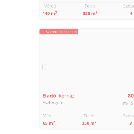
Méret:
Telek:
Szobá
2
2
140 m
350 m
4
Azonnal költözhető
139
Eladó
Ikerház
80
Esztergom
millió Ft
millió
Szobák:
Méret:
Telek:
Szobá
2
2
5
65 m
350 m
3