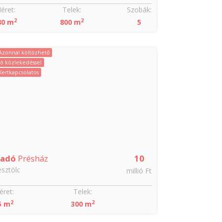
éret:
Telek:
Szobák:
Méret:
2
2
2
80 m
800 m
5
120 m
Azonnal költözhető
Azonnal költöz
Jó közlekedéssel
Kertkapcsolatos
ladó
Présház
10
Eladó
Tégla
sztölc
Dorog
millió Ft
ret:
Telek:
Méret:
2
2
2
5 m
300 m
51 m