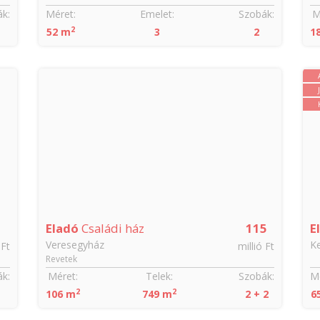
k:
Méret:
Emelet:
Szobák:
M
2
52 m
3
2
1
Eladó
Családi ház
115
E
Veresegyház
Ke
 Ft
millió Ft
Revetek
k:
Méret:
Telek:
Szobák:
Mé
2
2
106 m
749 m
2 + 2
6