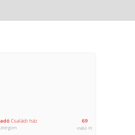
ladó
Családi ház
69
Eladó
Csalá
sztergom
Tát
millió Ft