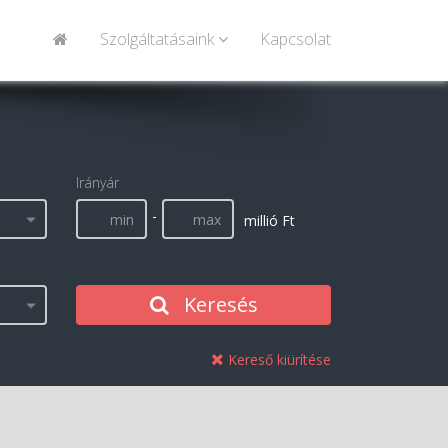
Szolgáltatásaink
Kapcsolat
Irányár
-
millió Ft
Keresés
Kereső kiürítése