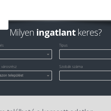
Milyen
ingatlant
keres?
lés
Típus
, városrész
Szobák száma
szon települést