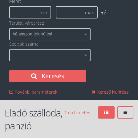
Méret
-
2
m
Terület, városrész
Válasszon települést
Szobák száma
Keresés
További paraméterek
Kereső kiürítése
Eladó szálloda,
1 db hirdetés
panzió