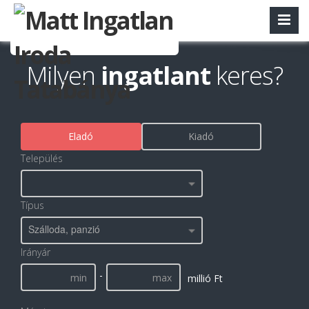
Milyen
ingatlant
keres?
Eladó
Kiadó
Település
Típus
Szálloda, panzió
Irányár
-
millió Ft