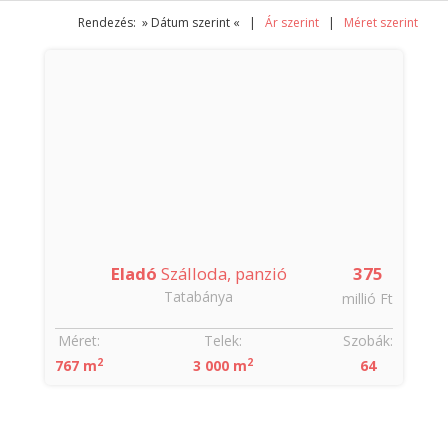
Rendezés: » Dátum szerint « |
Ár szerint
|
Méret szerint
Eladó
Szálloda, panzió
375
Tatabánya
millió Ft
Méret:
Telek:
Szobák:
2
2
767 m
3 000 m
64