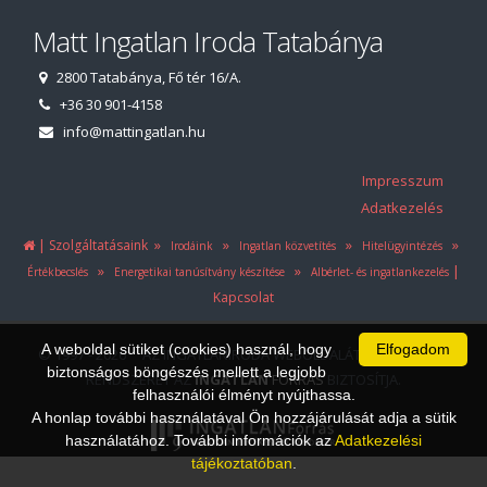
Matt Ingatlan Iroda Tatabánya
2800 Tatabánya, Fő tér 16/A.
+36 30 901-4158
info@mattingatlan.hu
Impresszum
Adatkezelés
|
»
»
»
»
Szolgáltatásaink
Irodáink
Ingatlan közvetítés
Hitelügyintézés
»
»
|
Értékbecslés
Energetikai tanúsítvány készítése
Albérlet- és ingatlankezelés
Kapcsolat
A weboldal sütiket (cookies) használ, hogy
Elfogadom
© 1997 - 2026 AZ INGATLANIRODA WEBOLDALÁT ÉS ÜGYVITELI
biztonságos böngészés mellett a legjobb
RENDSZERÉT AZ
INGATLAN
FORRÁS
BIZTOSÍTJA.
felhasználói élményt nyújthassa.
A honlap további használatával Ön hozzájárulását adja a sütik
használatához. További információk az
Adatkezelési
tájékoztatóban
.