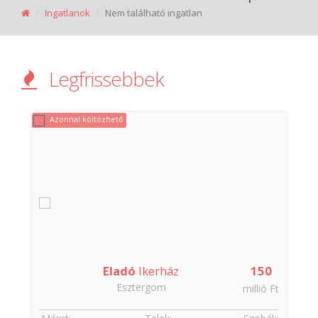
Ingatlanok
Nem található ingatlan
Legfrissebbek
Azonnal költözhető
Eladó
Ikerház
150
Esztergom
t
millió Ft