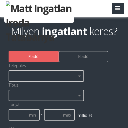
Milyen
ingatlant
keres?
Eladó
Kiadó
Település
Típus
Irányár
-
millió Ft