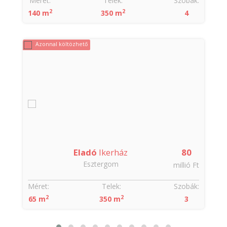
Méret:
Telek:
Szobák:
2
2
140 m
350 m
4
Azonnal költözhető
Eladó
Ikerház
80
Esztergom
t
millió Ft
:
Méret:
Telek:
Szobák:
2
2
65 m
350 m
3