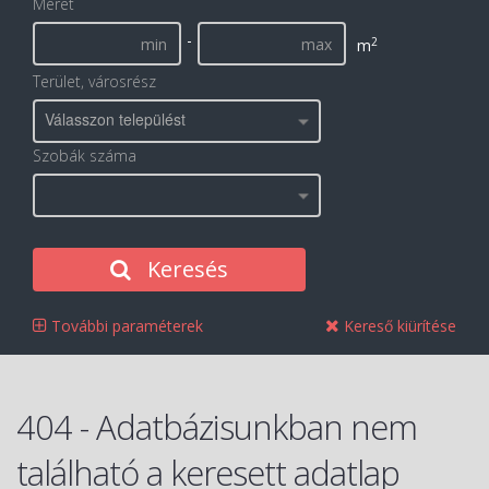
Méret
-
2
m
Terület, városrész
Válasszon települést
Szobák száma
Keresés
További paraméterek
Kereső kiürítése
404 - Adatbázisunkban nem
található a keresett adatlap