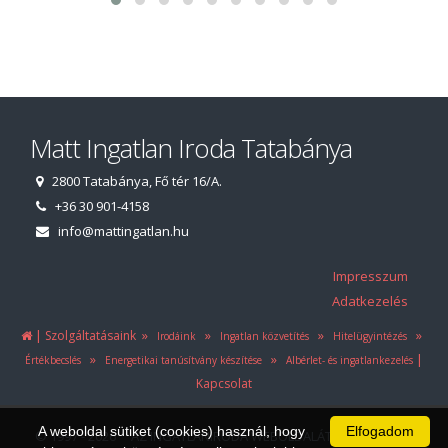
Matt Ingatlan Iroda Tatabánya
2800 Tatabánya, Fő tér 16/A.
+36 30 901-4158
info@mattingatlan.hu
Impresszum
Adatkezelés
|
»
»
»
»
Szolgáltatásaink
Irodáink
Ingatlan közvetítés
Hitelügyintézés
»
»
|
Értékbecslés
Energetikai tanúsítvány készítése
Albérlet- és ingatlankezelés
Kapcsolat
A weboldal sütiket (cookies) használ, hogy
Elfogadom
© 1997 - 2026 AZ INGATLANIRODA WEBOLDALÁT ÉS ÜGYVITELI