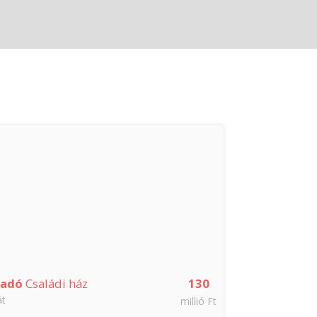
Azonnal költöz
Kertkapcsolatos
ladó
Családi ház
130
Eladó
Ikerh
át
Tokodaltáró
millió Ft