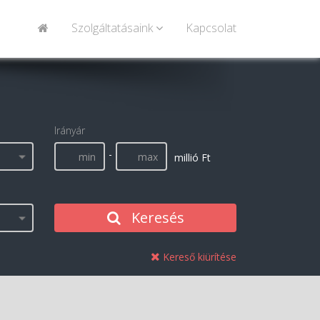
Szolgáltatásaink
Kapcsolat
Irányár
-
millió Ft
Keresés
Kereső kiürítése