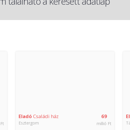
 található a keresett adatlap
Eladó
Családi ház
69
E
Esztergom
T
 Ft
millió Ft