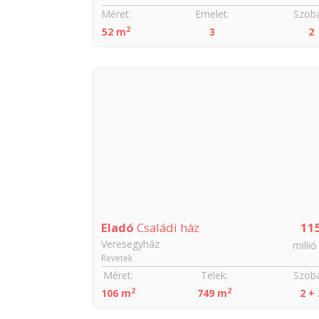
Szobák:
Méret:
Emelet:
Szobá
2
4
52 m
3
2
80
Eladó
Családi ház
11
Veresegyház
millió Ft
millió
Revetek
Szobák:
Méret:
Telek:
Szobá
2
2
3
106 m
749 m
2 + 