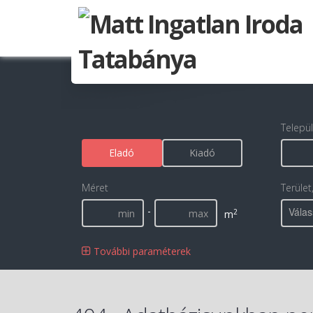
Telepü
Eladó
Kiadó
Méret
Terület
-
Válas
2
m
További paraméterek