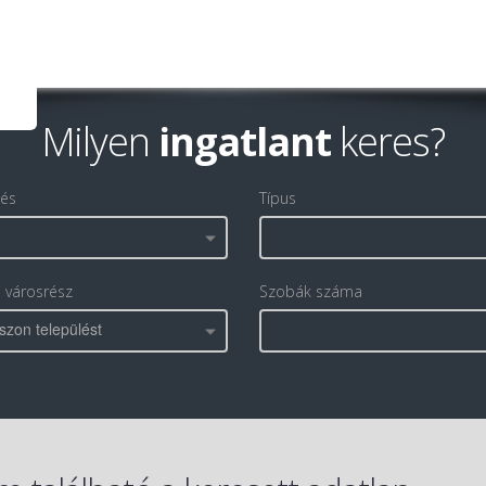
Milyen
ingatlant
keres?
lés
Típus
, városrész
Szobák száma
szon települést