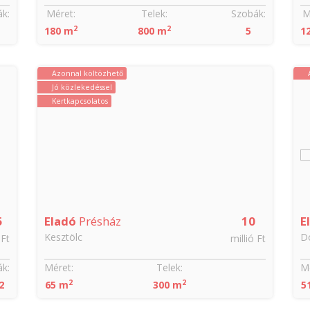
k:
Méret:
Telek:
Szobák:
M
2
2
180 m
800 m
5
1
Azonnal költözhető
Jó közlekedéssel
Kertkapcsolatos
5
Eladó
Présház
10
E
Kesztölc
D
 Ft
millió Ft
k:
Méret:
Telek:
Mé
2
2
2
65 m
300 m
5