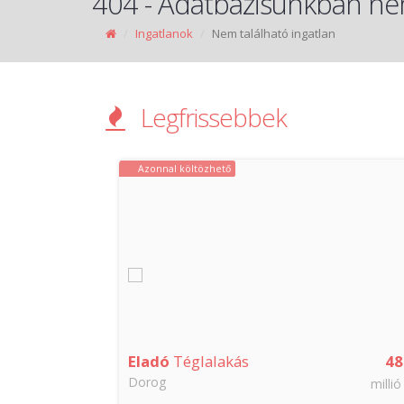
404 - Adatbázisunkban nem
Ingatlanok
Nem található ingatlan
Legfrissebbek
Azonnal költözhető
150
Eladó
Téglalakás
48
Dorog
millió Ft
millió